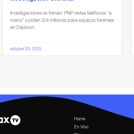
Investigaciones se frenan: PNP revisa teléfonos “a
mano” y piden S/4 millones para equipos forenses
en Depincri.
octubre 29, 2025
Home
En Vivo