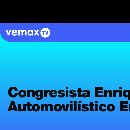
Congresista Enriq
Automovilístico E