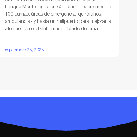
Enrique Montenegro, en 800 días ofrecerá más de
100 camas, áreas de emergencia, quirófanos,
ambulancias y hasta un helipuerto para mejorar la
atención en el distrito más poblado de Lima.
septiembre 25, 2025