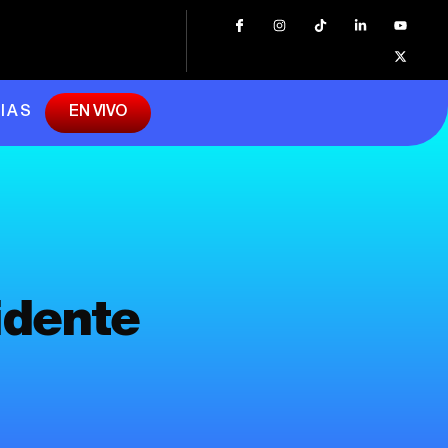
IAS
EN VIVO
idente